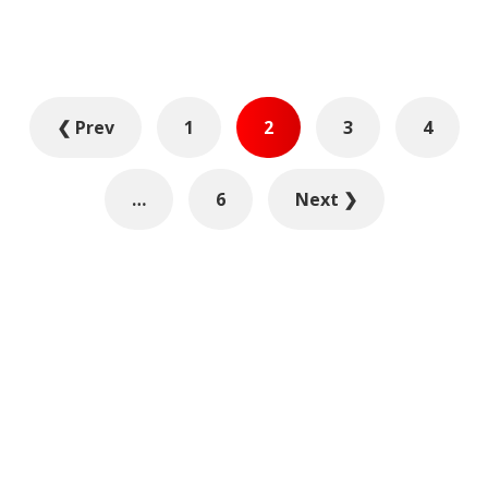
Posts
❮ Prev
1
2
3
4
pagination
…
6
Next ❯