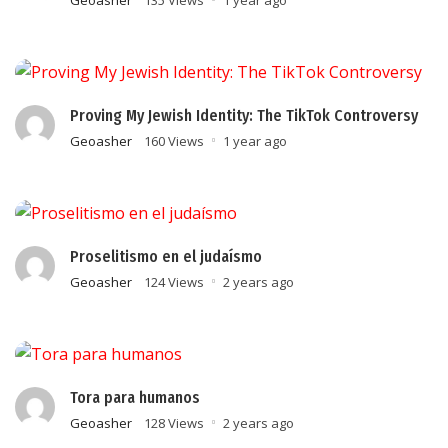
Geoasher
135 Views
1 year ago
Proving My Jewish Identity: The TikTok Controversy
Geoasher
160 Views
1 year ago
Proselitismo en el judaísmo
Geoasher
124 Views
2 years ago
Tora para humanos
Geoasher
128 Views
2 years ago