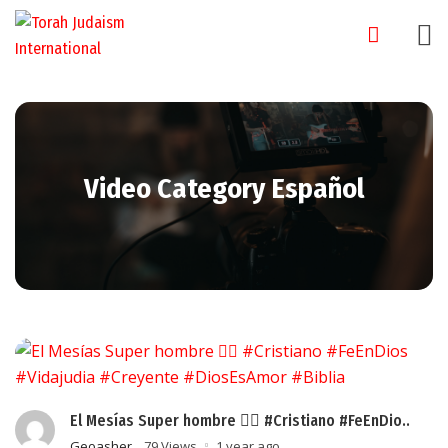
Skip
to
content
Video Category Español
El Mesías Super hombre 🦸‍♂️ #Cristiano #FeEnDio..
Geoasher
79 Views
1 year ago