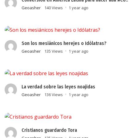
Geoasher
140 Views
1 year ago
Son los mesiánicos herejes o Idólatras?
Geoasher
135 Views
1 year ago
La verdad sobre las leyes noajidas
Geoasher
136 Views
1 year ago
Cristianos guardardo Tora