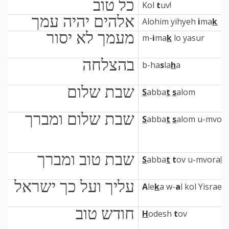
כל טוב
Kol
t
uv!
אלהים יהיה עמך
Alohim yihyeh
i
ma
k
מעמך לא יסור
m-
i
ma
k
lo yasur
בהצלחה
b-ha
s
la
h
a
שבת שלום
S
abba
t
s
alom
שבת שלום ומברך
S
abba
t
s
alom u-mvor
שבת טוב ומברך
S
abba
t
t
ov u-mvora
k
עליך ועל כך ישראל
A
le
k
a w-
a
l kol Yisrael
חודש טוב
H
odesh
t
ov