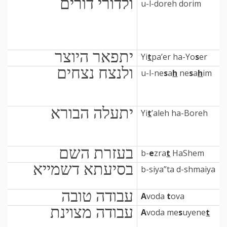
ולדורי דורים
u-l-doreh dorim
יתפאר היוצר
Yi
t
pa’er ha-Yo
s
er
ולנצח נצחים
u-l-ne
s
a
h
ne
s
a
h
im
יתעלה הבורא
Yi
t
’aleh ha-Boreh
בעזרת השם
b-
e
zra
t
HaShem
בסיעתא דשמייא
b-siya”ta d-shmaiya
עבודה טובה
A
voda
t
ova
עבודה מצוינת
A
voda me
s
uyene
t