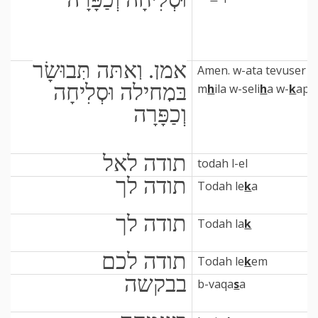
אָמֵן. וְאַתָּה תְּבוּשָׂר
Amen. w-ata tevuser bi
בִּמְחִילָה וּסְלִיחָה
m
h
ila w-seli
h
a w-
k
apa
וְכַפָּרָה
תודה לאל
todah l-el
תודה לך
Todah le
k
a
תודה לך
Todah la
k
תודה לכם
Todah le
k
em
בבקשה
b-vaqa
s
a