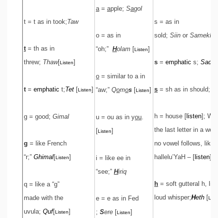
a
=
a
pple;
S
a
gol
t = t as in took;
Taw
s = as in
o = as in
sold;
Siin
or
Samekh
t
= th as in
“oh;”
H
olam
[
]
Listen
threw;
Thaw
[
]
s
=
emphatic
s;
Sade
Listen
o
= similar to a in
t
=
emphatic
t;
Tet
[
]
s
= sh as in should;
S
“aw;”
Q
o
m
o
s
[
]
Listen
Listen
h = house [
listen
]; Whe
g = good;
Gimal
u = ou as in y
ou
.
the last letter in a word
[
]
Listen
g
= like French
no vowel follows, like 
“r;”
Ghimal
[
]
hallelu’YaH – [
listen
];
i = like ee in
Listen
“see;”
H
iriq
h
= soft gutteral h, lik
q = like a “g”
loud whisper;
H
eth
[
made with the
e = e as in Fed
List
uvula;
Quf
[
]
;
S
ere
[
]
Listen
Listen