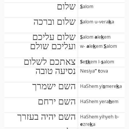
שלום
S
alom
שלום וברכה
S
alom u-vera
k
a
שלום עליכם
S
alom
a
le
k
em
ועליכם שולם
w-
a
le
k
em
S
alom
צאתכם לשלום
S
e
tk
em l-
s
alom
נסיעה טובה
Nesiya
”
t
ova
השם ישמרך
HaShem yi
s
mere
k
a
השם ירחם
HaShem yera
h
em
השם יהיה בעזרך
HaShem yihyeh b-
e
zre
k
a