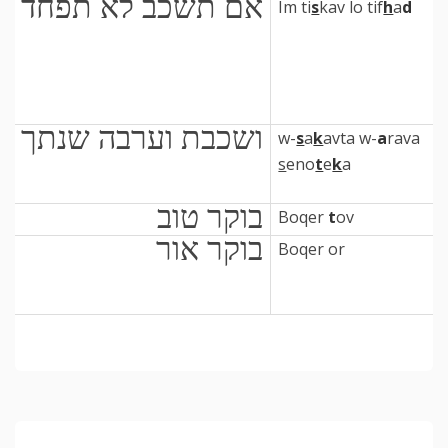
אם תשכב לא תפחד
Im ti
s
kav lo tif
h
a
d
ושכבת וערבה שנתך
w-
s
a
k
avta w-
a
rava
s
eno
t
e
k
a
בוקר טוב
Boqer
t
ov
בוקר אור
Boqer or