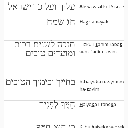
עליך ועל כך ישראל
A
le
k
a w-
a
l kol Yisrael
חג שמח
H
ag sameya
h
תזכה לשנים רבות
Tizku l-
s
anim rabo
t
ומועדים טובים
w-mo’
a
dim
t
ovim
בחייך ובימיך הטובים
b-
h
aiye
k
a u-v-yome
k
a
ha-
t
ovim
חַיֶּיךָ לְפָנֶיךָ
H
aiye
k
a l-fane
k
a
כִּי הוּא חַיֶּיךָ
Ki hu
h
aiye
k
a w-ore
k