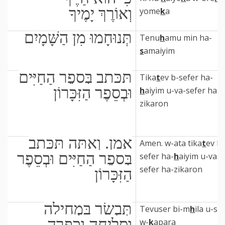
וְאוֹרֶךְ יָמֶיךָ
yome
k
a
תְּנוּחָמוּ מִן הַשָּׁמָיִם
Tenu
h
amu min ha-
s
amaiyim
תִּכָּתֵב בְּסֵפֶר הַחַיִּים
Tika
t
ev b-sefer ha-
וּבְסֵפֶר הַזִּכָּרוֹן
h
aiyim u-va-sefer ha-
zikaron
אָמֵן. וְאַתָּה תּכָּתֵב
Amen. w-ata tika
t
ev b-
בְּסֵפֶר הַחַיִּים וּבְסֵפֶר
sefer ha-
h
aiyim u-va-
sefer ha-zikaron
הַזִּכָּרוֹן
תְּבֻשָׂר בִּמְחִילָה
Tevuser bi-m
h
ila u-sli
וּסְלִיחָה וְכַפָּרָה
w-
k
apara