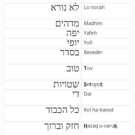
לא נורא
Lo norah
מדהים
Madhim
יפה
Yafeh
יופי
Yofi
בסדר
Beseder
טוב
T
ov
שטויות
S
e
t
uyo
t
די
Dai
כל הכבוד
Kol ha-kavod
חזק וברוך
H
azaq u-varu
k