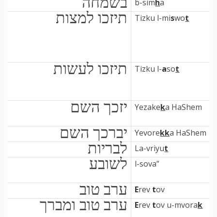
בשמחה
b-sim
h
a
תיזכו למצות
Tizku l-mi
s
wo
t
תיזכו לעשות
Tizku l-
a
so
t
יזכך השם
Yezake
k
a HaShem
יברכך השם
Yevore
kk
a HaShem
לבריות
La-vriyu
t
לשובע
l-sova”
ערב טוב
E
rev
t
ov
ערב טוב ומברך
E
rev
t
ov u-mvora
k