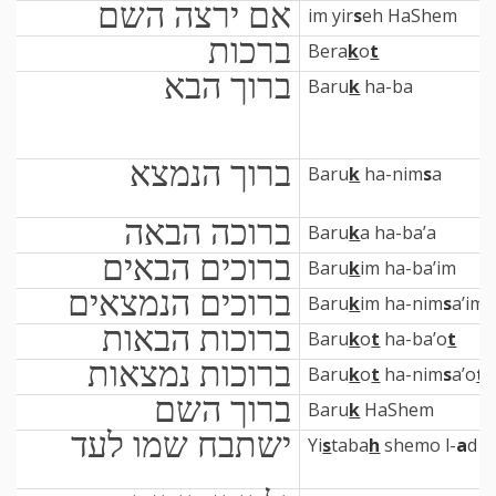
אם ירצה השם
im yir
s
eh HaShem
ברכות
Bera
k
o
t
ברוך הבא
Baru
k
ha-ba
ברוך הנמצא
Baru
k
ha-nim
s
a
ברוכה הבאה
Baru
k
a ha-ba’a
ברוכים הבאים
Baru
k
im ha-ba’im
ברוכים הנמצאים
Baru
k
im ha-nim
s
a’im
ברוכות הבאות
Baru
k
o
t
ha-ba’o
t
ברוכות נמצאות
Baru
k
o
t
ha-nim
s
a’o
t
ברוך השם
Baru
k
HaShem
ישתבח שמו לעד
Yi
s
taba
h
shemo l-
a
d