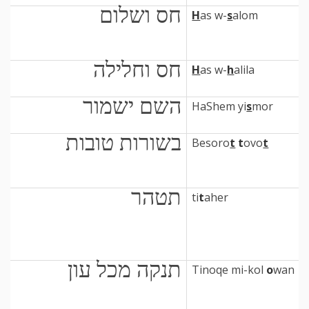
חס ושלום
H
as w-
s
alom
חס וחלילה
H
as w-
h
alila
השם ישמור
HaShem yi
s
mor
בשורות טובות
Besoro
t
t
ovo
t
תטהר
ti
t
aher
תנקה מכל עון
Tinoqe mi-kol
o
wan