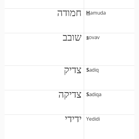
חמודה
H
amuda
שובב
s
ovav
צדיק
S
adiq
צדיקה
S
adiqa
ידידי
Yedidi