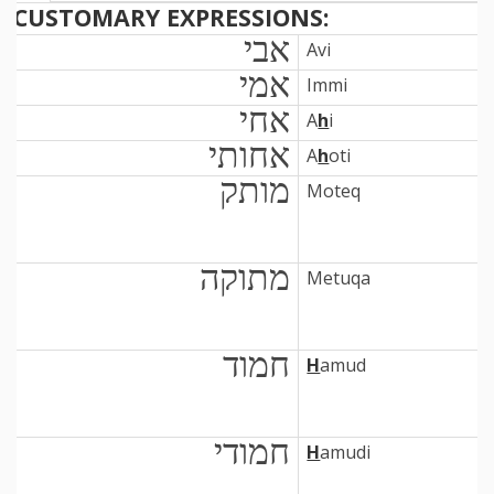
CUSTOMARY EXPRESSIONS:
אבי
Avi
אמי
Immi
אחי
A
h
i
אחותי
A
h
oti
מותק
Moteq
מתוקה
Metuqa
חמוד
H
amud
חמודי
H
amudi