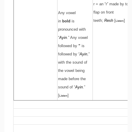
r = an “r” made by ton
flap on front
Any vowel
teeth;
Resh
[
]
in
bold
is
Listen
pronounced with
“
Ayin
.” Any vowel
followed by
”
is
followed by “
Ayin
,”
with the sound of
the vowel being
made before the
sound of “
Ayin
.”
[
]
Listen