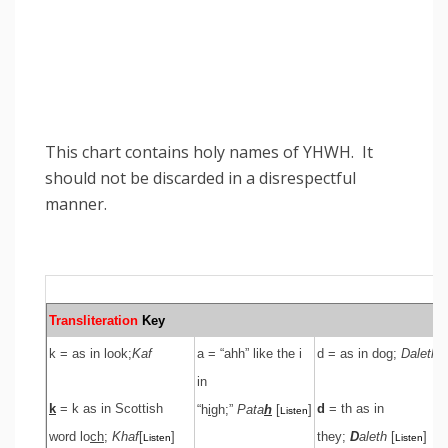
This chart contains holy names of YHWH. It
should not be discarded in a disrespectful
manner.
Transliteration
Key
k = as in look;
Kaf
a = “ahh” like the i
d = as in dog;
Daleth
in
k
= k as in Scottish
d
= th as in
“h
i
gh;”
Pata
h
[
]
Listen
word lo
ch
;
Khaf
[
]
they;
D
aleth
[
]
Listen
Listen